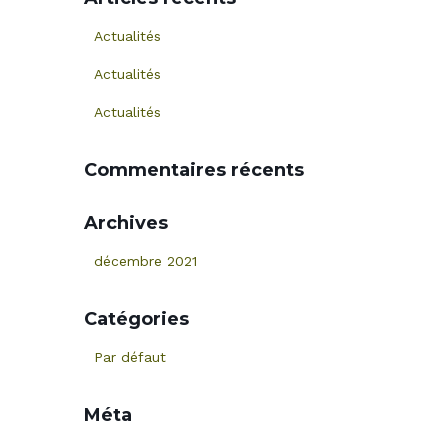
r
c
Actualités
h
e
Actualités
r
Actualités
:
Commentaires récents
Archives
décembre 2021
Catégories
Par défaut
Méta