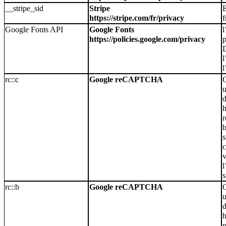
__stripe_sid
Stripe
https://stripe.com/fr/privacy
f
Google Fonts API
Google Fonts
l
https://policies.google.com/privacy
l
l
rc::c
Google reCAPTCHA
C
u
d
r
b
s
c
v
l
s
rc::b
Google reCAPTCHA
C
u
d
r