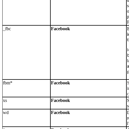
d
s
o
p
_fbc
Facebook
i
fbm*
Facebook
S
i
xs
Facebook
S
s
wd
Facebook
D
r
l