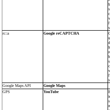
b
s
c
v
l
s
rc::a
Google reCAPTCHA
C
u
d
r
b
s
c
v
l
s
Google Maps API
Google Maps
GPS
YouTube
E
i
s
m