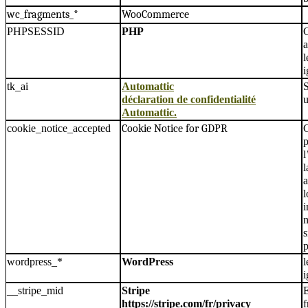
wc_fragments_*
WooCommerce
PHPSESSID
PHP
a
l
i
tk_ai
Automattic
S
déclaration de confidentialité
u
Automattic.
cookie_notice_accepted
Cookie Notice for GDPR
C
l
l
a
l
i
n
s
p
wordpress_*
WordPress
l
i
__stripe_mid
Stripe
https://stripe.com/fr/privacy
f