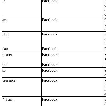
fr
Facebook
A
d
d
c
act
Facebook
C
u
c
_fbp
Facebook
S
e
v
datr
Facebook
P
c_user
Facebook
S
s
csm
Facebook
P
sb
Facebook
S
d
presence
Facebook
V
l
n
a
*_fbm_
Facebook
S
d