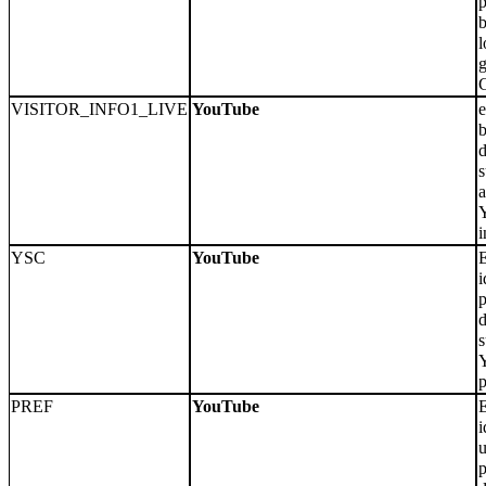
p
b
l
VISITOR_INFO1_LIVE
YouTube
e
b
d
s
a
i
YSC
YouTube
E
i
p
d
s
p
PREF
YouTube
E
i
u
p