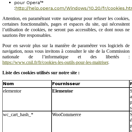
pour Opera™
:
http://help.opera.com/Windows/10.20/fr/cookies.ht
Attention, en paramétrant votre navigateur pour refuser les cookies,
certaines fonctionnalités, pages et espaces du site, qui nécessitent
l’utilisation de cookies, ne seront pas accessibles, ce dont nous ne
saurions être responsables.
Pour en savoir plus sur la manière de paramétrer vos logiciels de
navigation, nous vous invitons à consulter le site de la Commission
nationale de l’informatique et des libertés :
https://www.cnil.fr/fr/cookies-les-outils-pour-les-maitriser
.
Liste des cookies utilisés sur notre site :
Nom
Fournisseur
elementor
Elementor
S
a
p
s
wc_cart_hash_*
WooCommerce
S
é
p
b