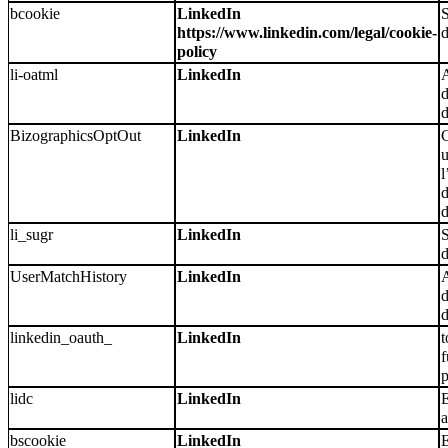
bcookie
LinkedIn
S
https://www.linkedin.com/legal/cookie-
d
policy
li-oatml
LinkedIn
A
d
BizographicsOptOut
LinkedIn
C
u
l
d
d
li_sugr
LinkedIn
S
d
UserMatchHistory
LinkedIn
A
d
linkedin_oauth_
LinkedIn
t
f
lidc
LinkedIn
E
a
bscookie
LinkedIn
E