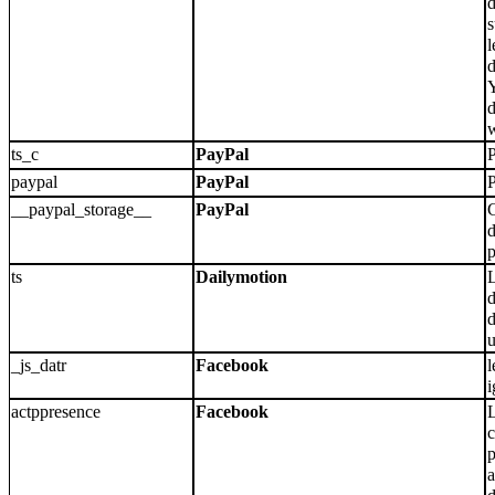
d
s
l
d
d
ts_c
PayPal
P
paypal
PayPal
P
__paypal_storage__
PayPal
C
p
ts
Dailymotion
L
d
d
u
_js_datr
Facebook
l
i
actppresence
Facebook
L
p
a