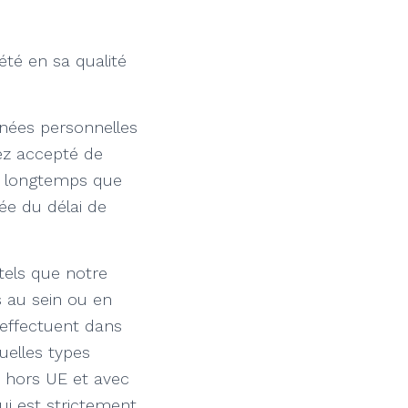
té en sa qualité
nnées personnelles
vez accepté de
s longtemps que
ée du délai de
tels que notre
s au sein ou en
’effectuent dans
uelles types
s hors UE et avec
ui est strictement