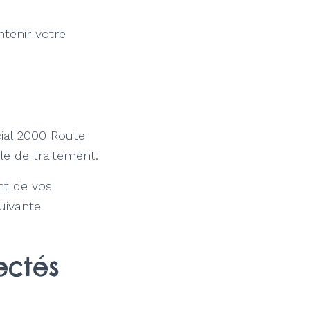
ntenir votre
ial 2000 Route
le de traitement.
nt de vos
uivante
ectés