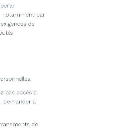
 perte
risé, notamment par
x exigences de
utils
ersonnelles.
ez pas accès à
le, demander à
 traitements de