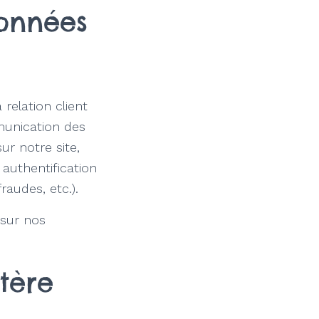
données
relation client
unication des
ur notre site,
authentification
audes, etc.).
 sur nos
tère