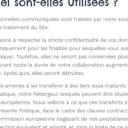
l sont-elles utilisées ?
onnelles communiquées sont traitées par notre socié
 traitement du Site.
ns à respecter la stricte confidentialité de vos do
 uniquement pour les finalités pour lesquelles vous a
quer. Toutefois, elles ne seront pas conservées plu
durant toute la durée de notre collaboration augment
e. Après quoi, elles seront détruites.
 amenés à les transférer à des tiers sous-traitants 
matique, notre hébergeur, lesquels peuvent être situé
 européenne. Nous veillons à ce que ces transferts s
présente Politique, dans le cadre des clauses contract
ommission européenne s’agissant de nos prestataire
ection équivalent et adapté, et dans la limite de ce q