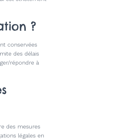
ation ?
sont conservées
imite des délais
ager/répondre à
es
vre des mesures
ations légales en