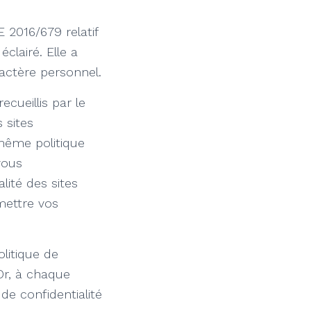
 2016/679 relatif
clairé. Elle a
actère personnel.
cueillis par le
 sites
même politique
vous
ité des sites
mettre vos
litique de
Or, à chaque
de confidentialité