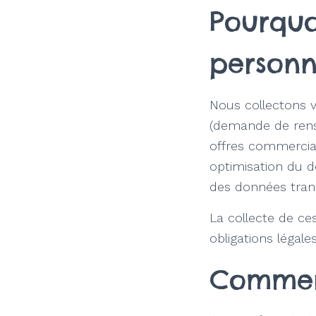
Pourquo
personn
Nous collectons v
(demande de rens
offres commercial
optimisation du d
des données trans
La collecte de ce
obligations légal
Commen